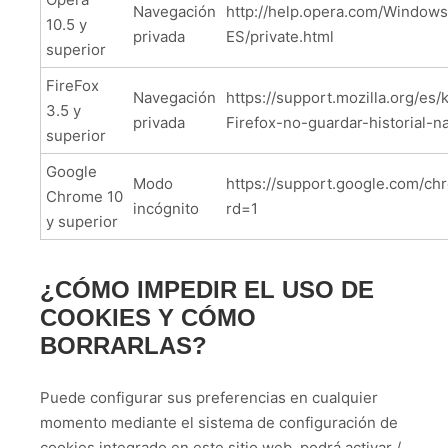
Navegación
http://help.opera.com/Windows
10.5 y
privada
ES/private.html
superior
FireFox
Navegación
https://support.mozilla.org/es
3.5 y
privada
Firefox-no-guardar-historial-n
superior
Google
Modo
https://support.google.com/c
Chrome 10
incógnito
rd=1
y superior
¿CÓMO IMPEDIR EL USO DE
COOKIES Y CÓMO
BORRARLAS?
Puede configurar sus preferencias en cualquier
momento mediante el sistema de configuración de
cookies integrado en este sitio web, podrá activar /