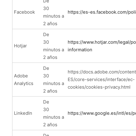
De
30
Facebook
https://es-es.facebook.com/poli
minutos a
2 años
De
30
https://www.hotjar.com/le
gal/po
Hotjar
minutos a
information
2 años
De
https://docs.adobe.com/content
Adobe
30
ES/core-services/interface/ec-
Analytics
minutos a
cookies/cookies-privacy.html
2 años
De
30
LinkedIn
https://www.google.es/intl/es/po
minutos a
2 años
De